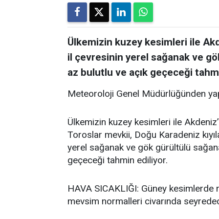
Ülkemizin kuzey kesimleri ile Akde
il çevresinin yerel sağanak ve gö
az bulutlu ve açık geçeceği tahmi
Meteoroloji Genel Müdürlüğünden yap
Ülkemizin kuzey kesimleri ile Akdeniz’i
Toroslar mevkii, Doğu Karadeniz kıyıla
yerel sağanak ve gök gürültülü sağanak
geçeceği tahmin ediliyor.
HAVA SICAKLIĞI: Güney kesimlerde me
mevsim normalleri civarında seyredece