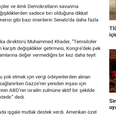
çiler ve ılımlı Demokratların savunma
ğişikliklerden sadece biri olduğuna dikkat
erisi gibi bazı önerilerin Senato'da daha fazla
Tİ
içi
tika direktörü Muhammed Khader, "Temsilciler
 karşıtı değişiklikler getirmesi, Kongre'deki pek
aşamlarına değer vermediğini bir kez daha teyit
nu yok etmek için vergi ödeyenlerden alınan
k sağlanırken Gazze'nin yeniden inşası için
nin ABD'nin israilin zulmüne aktif bir şekilde
tedir." dedi.
Si
uy
ında işgale mutlak destek verdi. Amerikan özel