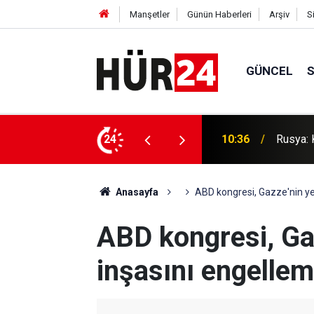
Manşetler
Günün Haberleri
Arşiv
S
GÜNCEL
e saldırı düzenlendi
24
10:30
Diyarba
Anasayfa
ABD kongresi, Gazze'nin ye
ABD kongresi, Ga
inşasını engellem