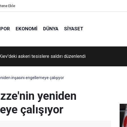
itene Ekle
SPOR
EKONOMI
DÜNYA
SIYASET
kır'da motosikletin araca çarpma anı kameralara yansıdı
niden inşasını engellemeye çalışıyor
zze'nin yeniden
eye çalışıyor