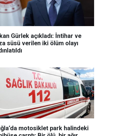
kan Gürlek açıkladı: İntihar ve
za süsü verilen iki ölüm olayı
ınlatıldı
ğla’da motosiklet park halindeki
ibüse çarptı: Bir ölü, bir ağır