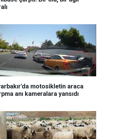
alı
yarbakır'da motosikletin araca
rpma anı kameralara yansıdı