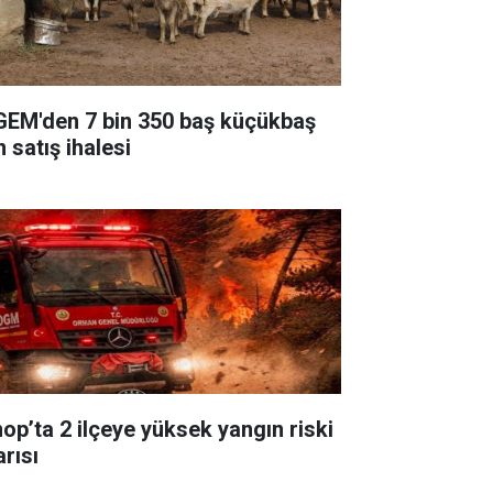
GEM'den 7 bin 350 baş küçükbaş
n satış ihalesi
nop’ta 2 ilçeye yüksek yangın riski
arısı