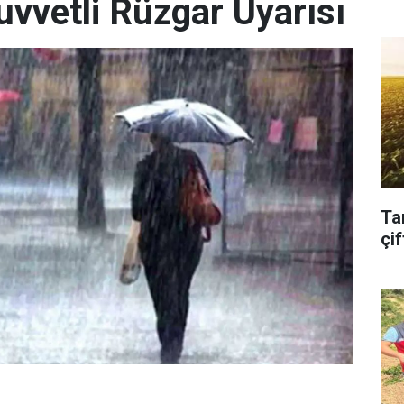
uvvetli Rüzgar Uyarısı
Ta
çif