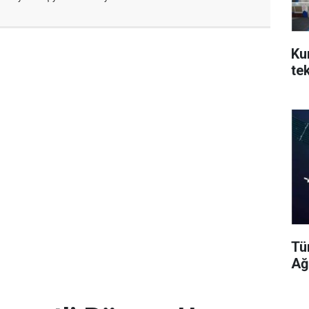
Ku
te
Tü
Ağ