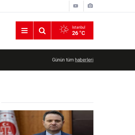
İstanbul
26 °C
10:27
MOTAŞ şoförü fenalaşan yolcuyu hastaneye yeti
Günün tüm
haberleri