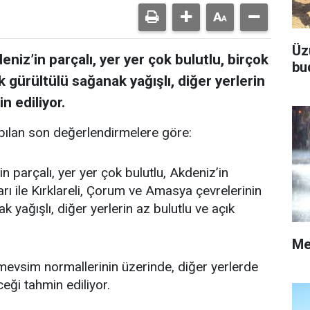
Üz
niz’in parçalı, yer yer çok bulutlu, birçok
bu
k gürültülü sağanak yağışlı, diğer yerlerin
n ediliyor.
ılan son değerlendirmelere göre:
n parçalı, yer yer çok bulutlu, Akdeniz’in
rı ile Kırklareli, Çorum ve Amasya çevrelerinin
 yağışlı, diğer yerlerin az bulutlu ve açık
Me
vsim normallerinin üzerinde, diğer yerlerde
ği tahmin ediliyor.