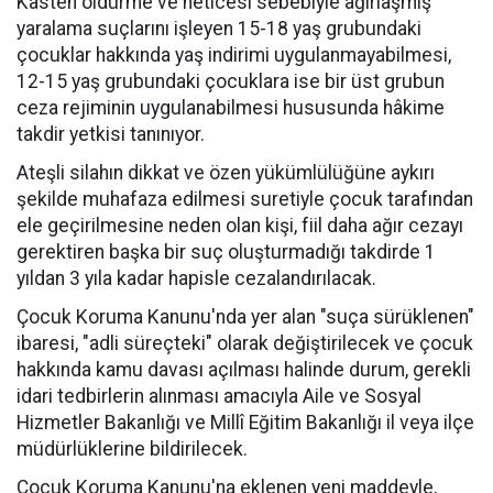
Kasten öldürme ve neticesi sebebiyle ağırlaşmış
yaralama suçlarını işleyen 15-18 yaş grubundaki
çocuklar hakkında yaş indirimi uygulanmayabilmesi,
12-15 yaş grubundaki çocuklara ise bir üst grubun
ceza rejiminin uygulanabilmesi hususunda hâkime
takdir yetkisi tanınıyor.
Ateşli silahın dikkat ve özen yükümlülüğüne aykırı
şekilde muhafaza edilmesi suretiyle çocuk tarafından
ele geçirilmesine neden olan kişi, fiil daha ağır cezayı
gerektiren başka bir suç oluşturmadığı takdirde 1
yıldan 3 yıla kadar hapisle cezalandırılacak.
Çocuk Koruma Kanunu'nda yer alan "suça sürüklenen"
ibaresi, "adli süreçteki" olarak değiştirilecek ve çocuk
hakkında kamu davası açılması halinde durum, gerekli
idari tedbirlerin alınması amacıyla Aile ve Sosyal
Hizmetler Bakanlığı ve Millî Eğitim Bakanlığı il veya ilçe
müdürlüklerine bildirilecek.
Çocuk Koruma Kanunu'na eklenen yeni maddeyle,