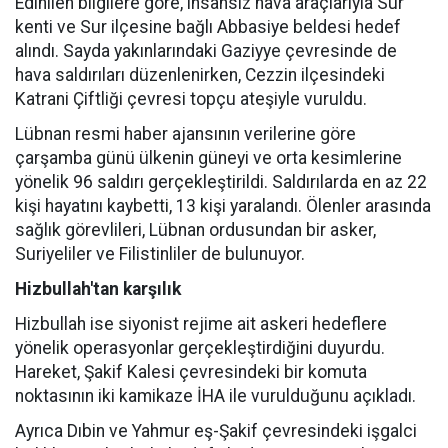
Edinilen bilgilere göre, insansız hava araçlarıyla Sur
kenti ve Sur ilçesine bağlı Abbasiye beldesi hedef
alındı. Sayda yakınlarındaki Gaziyye çevresinde de
hava saldırıları düzenlenirken, Cezzin ilçesindeki
Katrani Çiftliği çevresi topçu ateşiyle vuruldu.
Lübnan resmi haber ajansının verilerine göre
çarşamba günü ülkenin güneyi ve orta kesimlerine
yönelik 96 saldırı gerçekleştirildi. Saldırılarda en az 22
kişi hayatını kaybetti, 13 kişi yaralandı. Ölenler arasında
sağlık görevlileri, Lübnan ordusundan bir asker,
Suriyeliler ve Filistinliler de bulunuyor.
Hizbullah'tan karşılık
Hizbullah ise siyonist rejime ait askeri hedeflere
yönelik operasyonlar gerçekleştirdiğini duyurdu.
Hareket, Şakif Kalesi çevresindeki bir komuta
noktasının iki kamikaze İHA ile vurulduğunu açıkladı.
Ayrıca Dıbin ve Yahmur eş-Şakif çevresindeki işgalci