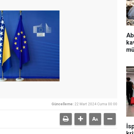
Ab
ka
mü
Güncelleme:
22 Mart 2024 Cuma 00:00
İs
kr