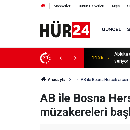
Manşetler
Günün Haberleri
Arşiv
S
GÜNCEL
kavurucu sıcaklarda hayatta kalma mücadelesi
24
13:56
Gaziant
Anasayfa
AB ile Bosna Hersek arasın
AB ile Bosna Her
müzakereleri baş