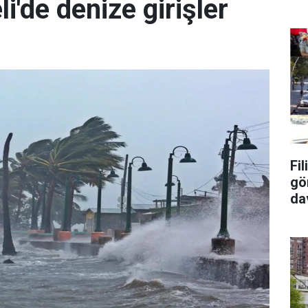
i'de denize girişler
Fi
gö
da
tu