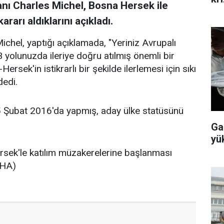
anı Charles Michel, Bosna Hersek ile
arı aldıklarını açıkladı.
ichel, yaptığı açıklamada, "Yeriniz Avrupalı
 yolunuzda ileriye doğru atılmış önemli bir
ersek'in istikrarlı bir şekilde ilerlemesi için sıkı
dedi.
 Şubat 2016'da yapmış, aday ülke statüsünü
Ga
yü
sek'le katılım müzakerelerine başlanması
KHA)