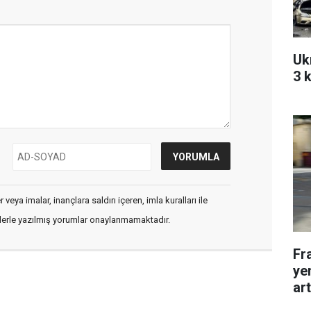
Uk
3 k
veya imalar, inançlara saldırı içeren, imla kuralları ile
flerle yazılmış yorumlar onaylanmamaktadır.
Fr
ye
ar