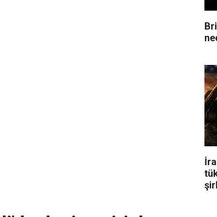
Br
ne
İr
tü
şir