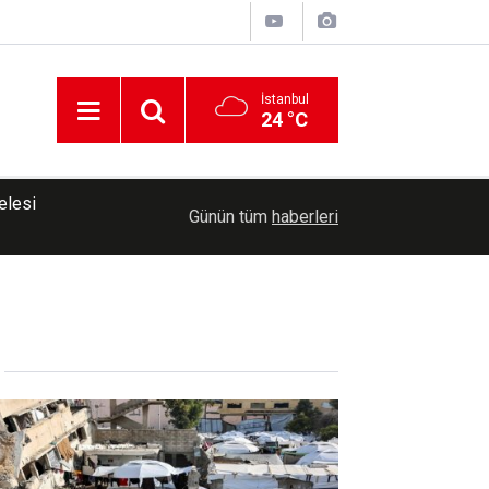
İstanbul
24 °C
13:51
Diyarbakır'da motosiklet kazası: 1 ölü
Günün tüm
haberleri