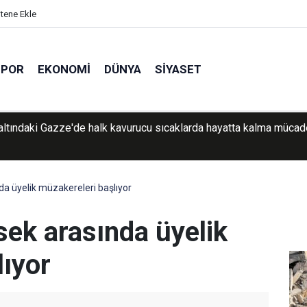
itene Ekle
SPOR
EKONOMI
DÜNYA
SIYASET
ep’te silah ve tarihi eser operasyonu: 1 şüpheli yakalandı
da üyelik müzakereleri başlıyor
sek arasında üyelik
lıyor