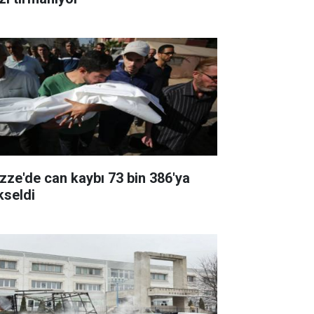
zze'de can kaybı 73 bin 386'ya
kseldi