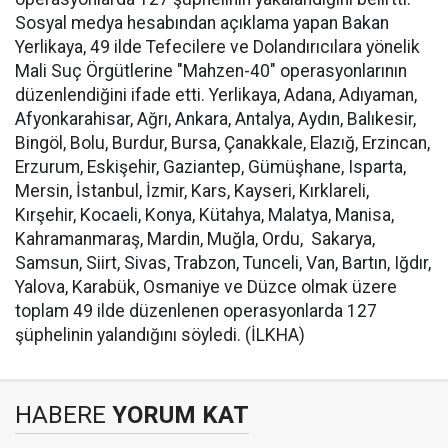
Sosyal medya hesabından açıklama yapan Bakan
Yerlikaya, 49 ilde Tefecilere ve Dolandırıcılara yönelik
Mali Suç Örgütlerine "Mahzen-40" operasyonlarının
düzenlendiğini ifade etti. Yerlikaya, Adana, Adıyaman,
Afyonkarahisar, Ağrı, Ankara, Antalya, Aydın, Balıkesir,
Bingöl, Bolu, Burdur, Bursa, Çanakkale, Elazığ, Erzincan,
Erzurum, Eskişehir, Gaziantep, Gümüşhane, Isparta,
Mersin, İstanbul, İzmir, Kars, Kayseri, Kırklareli,
Kırşehir, Kocaeli, Konya, Kütahya, Malatya, Manisa,
Kahramanmaraş, Mardin, Muğla, Ordu, Sakarya,
Samsun, Siirt, Sivas, Trabzon, Tunceli, Van, Bartın, Iğdır,
Yalova, Karabük, Osmaniye ve Düzce olmak üzere
toplam 4️9️ ilde düzenlenen operasyonlarda 127
şüphelinin yalandığını söyledi. (İLKHA)
HABERE
YORUM KAT