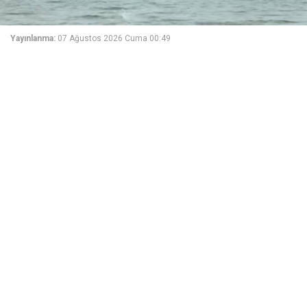
Yayınlanma:
07 Ağustos 2026 Cuma 00:49
İran medyasına göre Hürmüz Boğazı'ndan geçiş için
alınacak hizmet ücreti, sefer hacmine bağlı olacak.
Fars Haber Ajansı'nın İran Dışişleri Bakanlığı'ndaki bir
kaynağa dayandırarak bildirdiğine göre, Hürmüz
Boğazı'ndan geçen gemilerden alınacak hizmet
bedelinin miktarı, İran ve Umman tarafından sağlanan
hizmet hacmine bağlı olacak.
Habere göre, İran ve Umman arasında gemi
kargolarının değerinin yüzdesi (kargo değerinin yüzde
7 veya yüzde 3'ü oranındaki tarifeler) konusunda
anlaşmazlık olduğuna dair haberler doğru değil.
Ajansın kaynağı, "Gemiler tarafından yapılacak