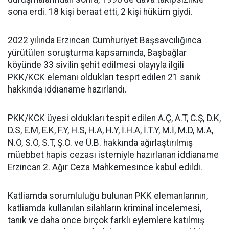
sona erdi. 18 kişi beraat etti, 2 kişi hüküm giydi.
2022 yılında Erzincan Cumhuriyet Başsavcılığınca
yürütülen soruşturma kapsamında, Başbağlar
köyünde 33 sivilin şehit edilmesi olayıyla ilgili
PKK/KCK elemanı oldukları tespit edilen 21 sanık
hakkında iddianame hazırlandı.
PKK/KCK üyesi oldukları tespit edilen A.Ç, A.T, C.Ş, D.K,
D.S, E.M, E.K, F.Y, H.S, H.A, H.Y, İ.H.A, İ.T.Y, M.İ, M.D, M.A,
N.Ö, S.Ö, S.T, Ş.Ö. ve Ü.B. hakkında ağırlaştırılmış
müebbet hapis cezası istemiyle hazırlanan iddianame
Erzincan 2. Ağır Ceza Mahkemesince kabul edildi.
Katliamda sorumluluğu bulunan PKK elemanlarının,
katliamda kullanılan silahların kriminal incelemesi,
tanık ve daha önce birçok farklı eylemlere katılmış