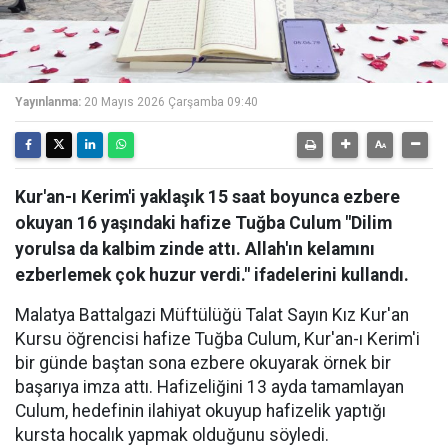
Yayınlanma:
20 Mayıs 2026 Çarşamba 09:40
Kur'an-ı Kerim'i yaklaşık 15 saat boyunca ezbere
okuyan 16 yaşındaki hafize Tuğba Culum "Dilim
yorulsa da kalbim zinde attı. Allah'ın kelamını
ezberlemek çok huzur verdi." ifadelerini kullandı.
Malatya Battalgazi Müftülüğü Talat Sayın Kız Kur'an
Kursu öğrencisi hafize Tuğba Culum, Kur'an-ı Kerim'i
bir günde baştan sona ezbere okuyarak örnek bir
başarıya imza attı. Hafizeliğini 13 ayda tamamlayan
Culum, hedefinin ilahiyat okuyup hafizelik yaptığı
kursta hocalık yapmak olduğunu söyledi.