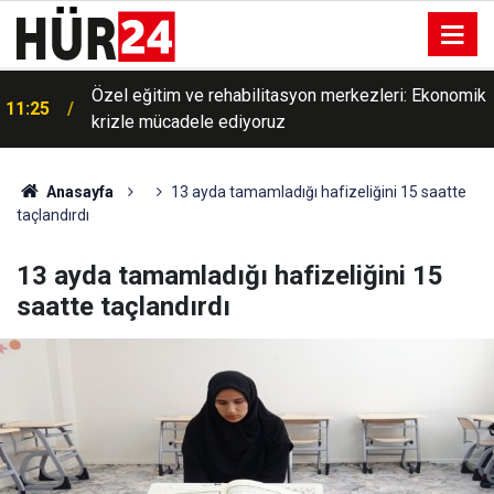
k
İran ile savaş mühimmat stoklarını tüketti:
11:22
Pentagon'dan savunma şirketlerine hızlanın çağrısı
Anasayfa
13 ayda tamamladığı hafizeliğini 15 saatte
taçlandırdı
13 ayda tamamladığı hafizeliğini 15
saatte taçlandırdı