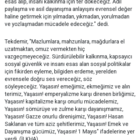
esas alıp, insanı kalkınma için ter dökeceğiz. Adil
paylaşma ve asil dayanışma anlayışını evrensel değer
haline getirmek için yılmadan, yıkmadan, yorulmadan
ve yozlaşmadan mücadele edeceğiz." dedi.
Tekdemir, "Mazlumlara, mahzunlara, mağdurlara el
uzatmaktan, omuz vermekten hiç
vazgeçmeyeceğiz. Sürdürülebilir kalkınma, kapsayıcı
sosyal güvenlik ve insanı esas alan sosyal politikalar
için fikirden eyleme, bilgiden erdeme, yerelden
evrensele doğru ses vereceğiz, söz
söyleyeceğiz. Yaşasın! emeğimiz, ekmeğimiz ve alın
terimiz, Yaşasın! emperyalizme karşı direnen birliğimiz,
Yaşasın! kapitalizme karşı onurlu mücadelemiz,
Yaşasın! sömürüye ve zulme karşı dayanışmamız,
Yaşasın! Gazze onurlu direnişimiz, Yaşasın! Hasan
Saklanan ve tüm aziz şehitlerimiz, Yaşasın! Emek ve
Dayanışma gücümüz, Yaşasın! 1 Mayıs" ifadelerine yer
verdi. (İLKHA)