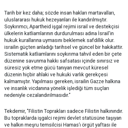
Tarih bir kez daha; sözde insan hakları martavalları,
uluslararası hukuk hezeyanları ile kandırılmıştır.
Soykırımcı, Apartheid işgal rejimi israil ve destekçisi
ülkelerin katliamlarının durdurulması adına İsrail'in
hukuk kurallarına uymasını beklemek safdillik olur.
israilin güçten anladığı tarihsel ve güncel bir hakikattir.
Sistematik katliamlarını soykırıma tahvil eden bir çete
düzenine savunma hakkı safsatası içinde sınırsız ve
süresiz yok etme gücü tanıyan mevcut küresel
düzenin hiçbir ahlaki ve hukuki varlık gerekçesi
kalmamıştır. Yapılması gereken, israilin Gazze halkına
ve insanlık vicdanına yönelik işlediği tüm suçları
nedeniyle cezalandırılmasıdır."
Tekdemir, "Filistin Toprakları sadece Filistin halkınındır.
Bu topraklarda işgalci rejimi devlet statüsüne taşıyan
ve halkın meşru temsilcisi Hamas’ı örgüt yaftası ile